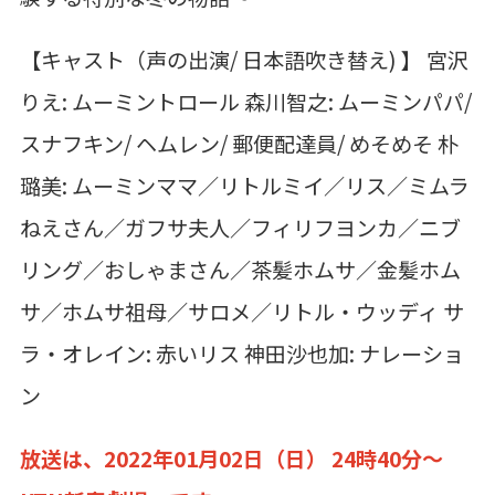
【キャスト（声の出演/ 日本語吹き替え) 】 宮沢
りえ: ムーミントロール 森川智之: ムーミンパパ/
スナフキン/ ヘムレン/ 郵便配達員/ めそめそ 朴
璐美: ムーミンママ／リトルミイ／リス／ミムラ
ねえさん／ガフサ夫人／フィリフヨンカ／ニブ
リング／おしゃまさん／茶髪ホムサ／金髪ホム
サ／ホムサ祖母／サロメ／リトル・ウッディ サ
ラ・オレイン: 赤いリス 神田沙也加: ナレーショ
ン
放送は、2022年01月02日（日） 24時40分～