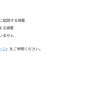
に起因する損害
よる損害
いません
ージ
』をご参照ください。