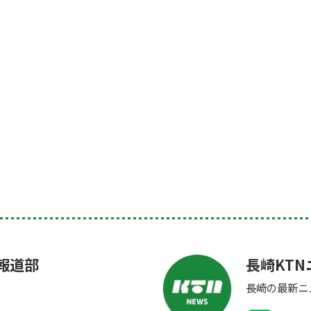
崎報道部
長崎KTN
。
長崎の最新ニ