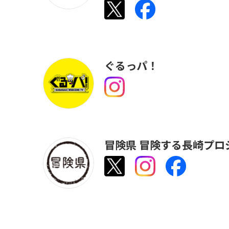
ぐるっパ！
冒険県 冒険する長崎プロ