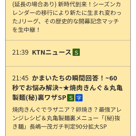
(延長の場合あり) 新時代到来！シーズンカ
レンダーの移行により新たに生まれ変わっ
たJリーグ、その歴史的な開幕記念マッチ
を生中継！
21:39
KTNニュース
Ｓ
21:45
かまいたちの瞬間回答！~60
秒でお悩み解決~★焼肉きんぐ＆丸亀
製麺(秘)裏ワザSP
Ｓ
字
焼肉きんぐでラザニア？卵焼き？最強アレ
ンジレシピ＆丸亀製麺裏メニュー「(秘)抜
き麺」長嶋一茂ガチ判定90分拡大SP