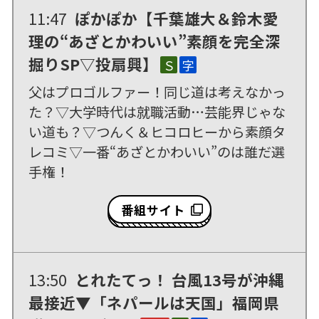
11:47
ぽかぽか【千葉雄大＆鈴木愛
理の“あざとかわいい”素顔を完全深
掘りSP▽投扇興】
Ｓ
字
父はプロゴルファー！同じ道は考えなかっ
た？▽大学時代は就職活動…芸能界じゃな
い道も？▽つんく＆ヒコロヒーから素顔タ
レコミ▽一番“あざとかわいい”のは誰だ選
手権！
番組サイト
13:50
とれたてっ！
台風13号が沖縄
最接近▼「ネパールは天国」福岡県