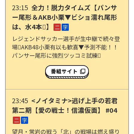
23:15
全力！脱力タイムズ【パンサ
ー尾形＆AKB小栗▼ビショ濡れ尾形
は、水4本】
二
字
レジェンドサッカー選手が生中継で続々登
場AKB48小栗有以も歓喜▼予測不能！！
パンサー尾形に強烈ツッコミ試練
番組サイト
23:45
<ノイタミナ>逃げ上手の若君
第二期【愛の戦士！信濃仮面】 #04
二
字
望月・常岩の戦う「北」の戦場は燃え盛り