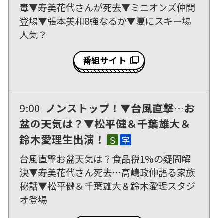
毒▼寿美花代さんが死去▼ミニオンズ仲間
登場▼張本美和8強なるか▼夏にスキー場
人気？
番組サイト
9:00
ノンストップ！▼台風直撃…お
盆の天気は？▼松平健＆千葉雄大＆
鈴木愛理生出演！
Ｓ
字
台風直撃お盆天気は？食品税1%の疑問解
決▼寿美花代さん死去…高嶋政伸語る家族
秘話▼松平健＆千葉雄大＆鈴木愛理スタジ
オ登場