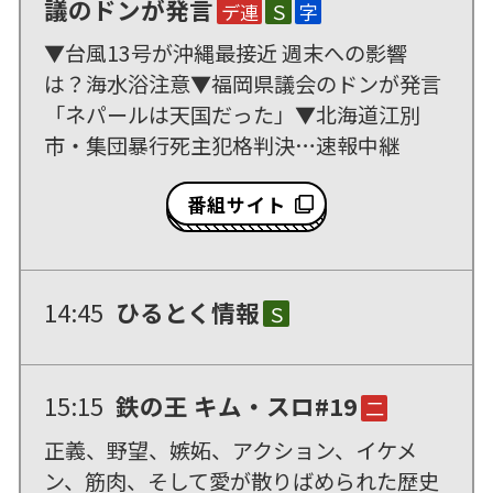
議のドンが発言
デ連
Ｓ
字
▼台風13号が沖縄最接近 週末への影響
は？海水浴注意▼福岡県議会のドンが発言
「ネパールは天国だった」▼北海道江別
市・集団暴行死主犯格判決…速報中継
番組サイト
14:45
ひるとく情報
Ｓ
15:15
鉄の王 キム・スロ#19
二
正義、野望、嫉妬、アクション、イケメ
ン、筋肉、そして愛が散りばめられた歴史