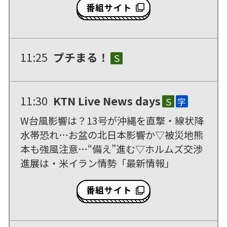
番組サイト
11:25
プチまる！
Ｓ
11:30
KTN Live News days
Ｓ
字
W台風影響は？13号が沖縄を直撃・線状降
水帯恐れ…お盆の北日本影響か▽被災地熊
本も強風注意…“備え”進む▽ホルムズ交渉
進展は・米イラン情勢「最新情報」
番組サイト