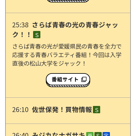
25:38
さらば青春の光の青春ジャッ
ク！！
Ｓ
さらば青春の光が愛媛県民の青春を全力で
応援する青春バラエティ番組！今回は入学
直後の松山大学をジャック！
番組サイト
26:10
佐世保発！買物情報
Ｓ
26:40
みジカなナガサキ
再
Ｓ
字