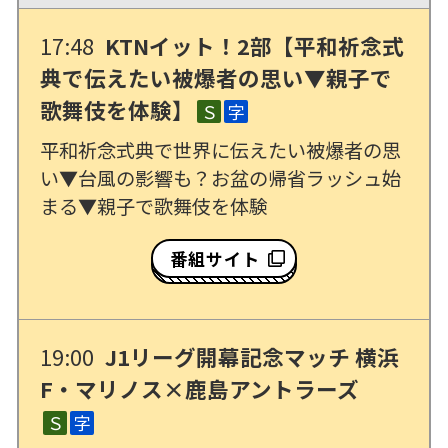
17:48
KTNイット！2部【平和祈念式
典で伝えたい被爆者の思い▼親子で
歌舞伎を体験】
Ｓ
字
平和祈念式典で世界に伝えたい被爆者の思
い▼台風の影響も？お盆の帰省ラッシュ始
まる▼親子で歌舞伎を体験
番組サイト
19:00
J1リーグ開幕記念マッチ 横浜
F・マリノス×鹿島アントラーズ
Ｓ
字