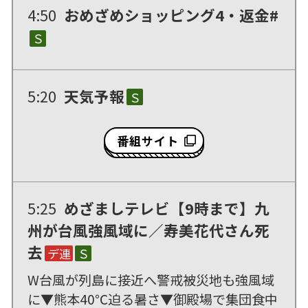
4:50
おめざめショッピング4・返金#
Ｓ
5:20
天気予報
Ｓ
番組サイト
5:25
めざましテレビ【9時まで】九
州が台風強風域に／寿美花代さん死
去
デ連
Ｓ
W台風が列島に接近へ警戒被災地も強風域
に▼熊本40℃迫る暑さ▼御殿場で集団食中