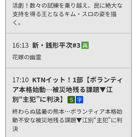
活劇！数々の試練を乗り越え、民に絶大な
支持を得る王となるキム・スロの姿を描
く。
16:13
新・銭形平次#3
再
花嫁の幽霊
17:10
KTNイット！1部【ボランティ
ア本格始動…被災地残る課題▼江
別“主犯”に判決】
Ｓ
字
終わらぬ猛暑の熊本…ボランティア本格始
動不安な被災地残る課題▼江別“主犯”に判
決