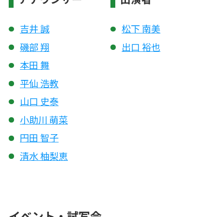
吉井 誠
松下 南美
磯部 翔
出口 裕也
本田 舞
平仙 浩教
山口 史泰
小助川 萌菜
円田 智子
清水 柚梨恵
イベント・試写会