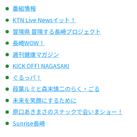
番組情報
KTN Live Newsイット！
冒険県 冒険する長崎プロジェクト
長崎WOW！
週刊健康マガジン
KICK OFF! NAGASAKI
ぐるっパ！
葭葉ルミと森末慎二のらく・ごる
未来を笑顔にするために
原口あきまさのスナックで会いまショー！
Sunrise長崎