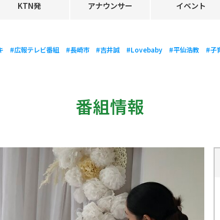
KTN発
アナウンサー
イベント
キ
#広報テレビ番組
#長崎市
#吉井誠
#Lovebaby
#平仙浩教
#子
番組情報