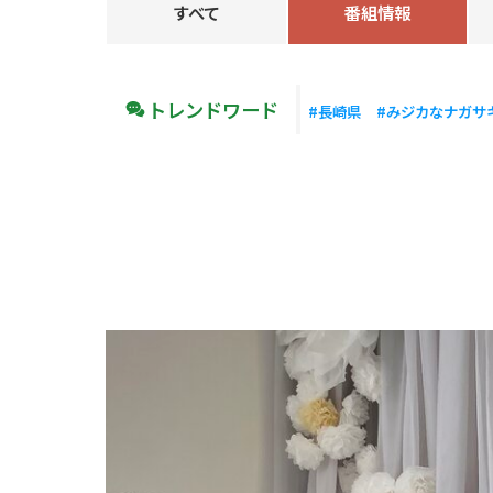
すべて
番組情報
トレンドワード
#長崎県
#みジカなナガサ