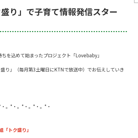
「トク盛り」で子育て情報発信スター
を込めて始まったプロジェクト「Lovebaby」
盛り」（毎月第3土曜日にKTNで放送中）でお伝えしていき
*・。*・。*・。*・。*・
番組「トク盛り」