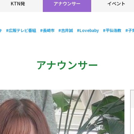
KTN発
アナウンサー
イベント
キ
#広報テレビ番組
#長崎市
#吉井誠
#Lovebaby
#平仙浩教
#子
アナウンサー