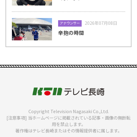
2026年07月08日
アナウンサー
辛抱の時間
Copyright Television Nagasaki Co.,Ltd.
[注意事項] 当ホームページに掲載されている記事・画像の無断転
用を禁止します。
著作権はテレビ長崎またはその情報提供者に属します。