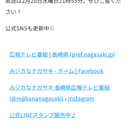
放送は2月28日水曜日21時55分。ぜひご覧くだ
さい！
公式SNSも更新中⇩
広報テレビ番組
|
長崎県
(pref.nagasaki.jp)
みジカなナガサキ
-
ホーム
| Facebook
みジカなナガサキ
長崎県広報テレビ番組
(@mijikananagasaki) • Instagram
公式
LINE
スタンプ販売中
♪