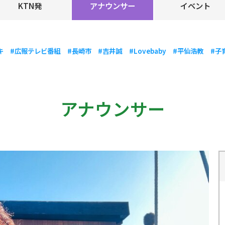
KTN発
アナウンサー
イベント
キ
#広報テレビ番組
#長崎市
#吉井誠
#Lovebaby
#平仙浩教
#子
アナウンサー