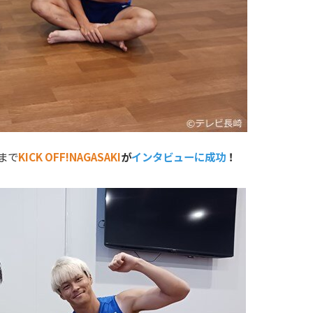
まで
KICK OFF!NAGASAKI
が
インタビューに成功
！