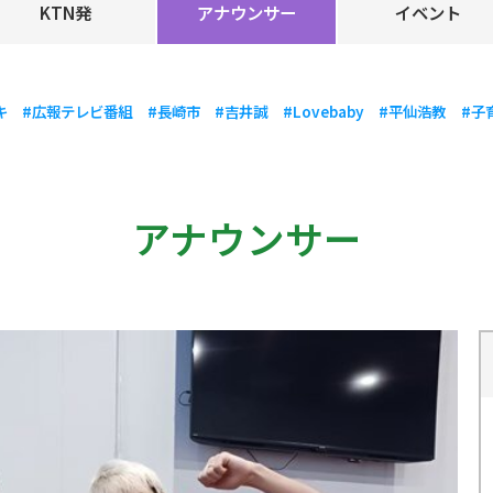
KTN発
アナウンサー
イベント
キ
#広報テレビ番組
#長崎市
#吉井誠
#Lovebaby
#平仙浩教
#子
アナウンサー