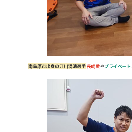
南島原市出身の江川湧清選手
長崎愛
や
プライベート