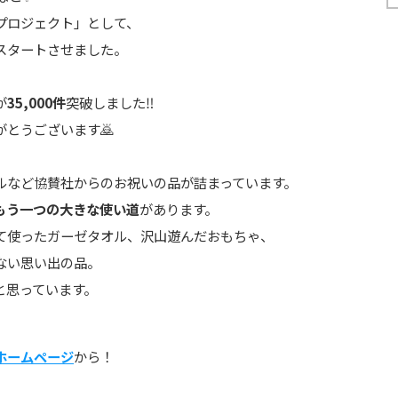
プロジェクト」として、
スタートさせました。
が
35,000件
突破しました
‼️
とうございます🙇
ルなど協賛社からのお祝いの品が詰まっています。
もう一つの大きな使い道
があります。
て使ったガーゼタオル、沢山遊んだおもちゃ、
ない思い出の品。
と思っています。
式ホームページ
から！