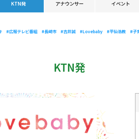
KTN発
アナウンサー
イベント
キ
#広報テレビ番組
#長崎市
#吉井誠
#Lovebaby
#平仙浩教
#子
KTN発