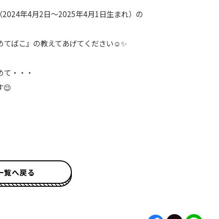
（
2024
年
4
月
2
日～
2025
年
4
月
1
日生まれ）の
てばこ』の教えてあげてください☺️✨
めて・・・
😌
一覧へ戻る