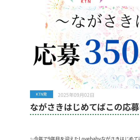
2025年09月02日
KTN発
ながさきはじめてばこの応募者
✨今年で
9
年目を迎えた
Lovebaby
ながさきはじめて