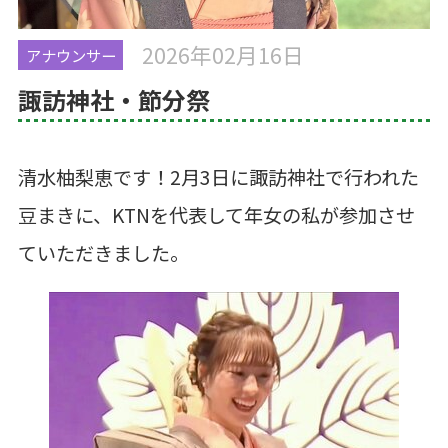
2026年02月16日
アナウンサー
諏訪神社・節分祭
清水柚梨恵です！
2
月
3
日に諏訪神社で行われた
豆まきに、
KTN
を代表して年女の私が参加させ
ていただきました。