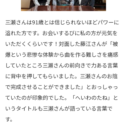
三瀬さんは91歳とは信じられないほど
パワーに
溢れた方です。
お会いするびに私の方が元気を
いただくくらいです！対面した
藤江さんが
「被
爆という悲惨な体験から曲を作る難しさを
痛感
していたところ
三瀬さんの前向きで力ある言葉
に背中を押してもらいました。
三瀬さんのお陰
で完成させることができました」と
おっしゃっ
ていたのが印象的でした。
「へいわのたね」と
いうタイトルも
三瀬さんが語っている言葉で
す。