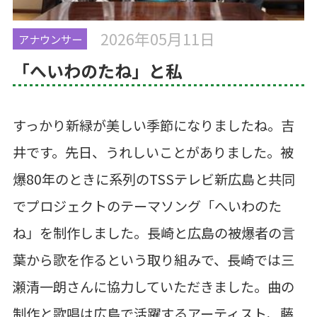
2026年05月11日
アナウンサー
「へいわのたね」と私
すっかり新緑が美しい季節になりましたね。吉
井です。先日、うれしいことがありました。
被
爆80年のときに
系列のTSSテレビ新広島と共同
でプロジェクトの
テーマソング「へいわのた
ね」を制作しました。
長崎と広島の被爆者の言
葉から歌を作るという取り組みで、
長崎では三
瀬清一朗さんに協力していただきました。
曲の
制作と歌唱は
広島で活躍するアーティスト、
藤