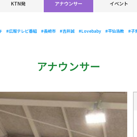
KTN発
アナウンサー
イベント
キ
#広報テレビ番組
#長崎市
#吉井誠
#Lovebaby
#平仙浩教
#子
アナウンサー