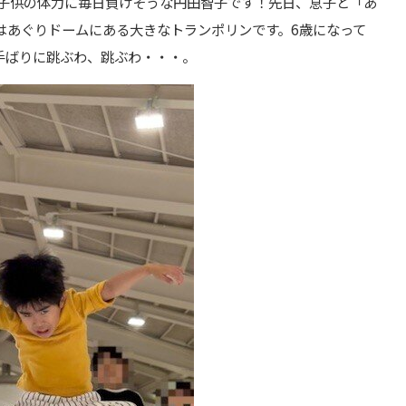
の子供の体力に毎日負けそうな円田智子です！先日、息子と「あ
はあぐりドームにある大きなトランポリンです。6歳になって
手ばりに跳ぶわ、跳ぶわ・・・。