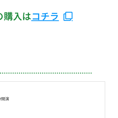
の購入は
コチラ
分開演