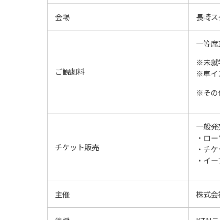
会場
長崎ス
一等席1
※未就
ご観劇料
※車イ
※その
一般発売
・ロー
チケット販売
・チケ
・イー
主催
株式会