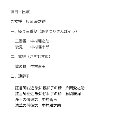
演目・出演
ご挨拶 片岡 愛之助
一、操り三番叟（あやつりさんばそう）
三番叟 中村種之助
後見 中村蝶十郎
ニ、鷺娘（さぎむすめ）
鷺の精 中村莟玉
三、連獅子
狂言師右近 後に親獅子の精 片岡愛之助
狂言師左近 後に仔獅子の精 藤間康詞
浄土の僧遍念 中村莟玉
法華の僧蓮念 中村種之助