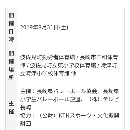
開
催
2019年8月31日(土)
日
時
開
波佐見町勤労者体育館 / 長崎市三和体育
催
館 / 波佐見町立東小学校体育館 / 時津町
場
立時津小学校体育館 他
所
主催：長崎県バレーボール協会、長崎県
小学生バレーボール連盟、（株）テレビ
主
長崎
催
協力：（公財）KTNスポーツ・文化振興
財団