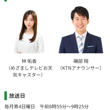
林 佑香
磯部 翔
（めざましテレビお天
（KTNアナウンサー）
気キャスター）
放送日
毎月第4日曜日 午前8時55分～9時25分