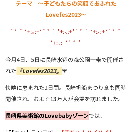
テーマ ～子どもたちの笑顔であふれた
Lovefes2023～
ﾟ ゜ﾟ *+:｡:+* ﾟ ゜ﾟ *+:｡:+* ﾟ ゜ﾟ *+:｡:+* ﾟ ゜ﾟ
*+:｡:+*
ﾟ ゜ﾟ
今月
4
日、
5
日に長崎水辺の森公園一帯で開催さ
れた
『Lovefes2023』
💗
快晴に恵まれた2日間。長崎帆船まつり🚢も同時
開催され、およそ
13
万人が会場を訪れました。
長崎県美術館のLovebabyゾーン
では、