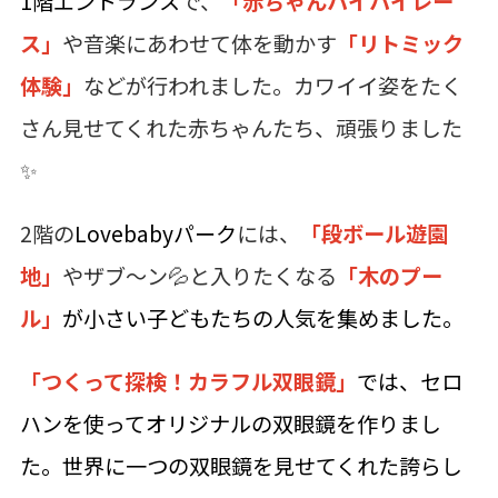
1階エントランス
で、
「赤ちゃんハイハイレー
ス」
や音楽にあわせて体を動かす
「リトミック
体験」
などが行われました。カワイイ姿をたく
さん見せてくれた赤ちゃんたち、頑張りました
✨
2階の
Lovebabyパーク
には、
「段ボール遊園
地」
やザブ～ン💦と入りたくなる
「木のプー
ル」
が小さい子どもたちの人気を集めました。
「つくって探検！カラフル双眼鏡」
では、セロ
ハンを使ってオリジナルの双眼鏡を作りまし
た。世界に一つの双眼鏡を見せてくれた誇らし