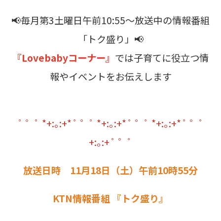
📢毎月第
3
土曜日午前
10:55
～放送中の情報番組
「トク盛り」📢
『Lovebabyコーナー』
では子育てに役立つ情
報やイベントをお伝えします
ﾟ ゜ﾟ *+:｡:+* ﾟ ゜ﾟ *+:｡:+* ﾟ ゜ﾟ *+:｡:+* ﾟ ゜ﾟ
+:｡
:+ ﾟ ゜ﾟ
放送日時 11月18日（土）午前10時55分
KTN情報番組
『トク盛り』