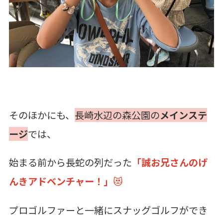
そのほかにも、
長崎水辺の森公園の
メインステ
ージ
では、
始まる前から長蛇の列だった
「誠お兄さんのげ
んきアドベンチャー！」
😻
プロゴルファーと一緒にスナッグゴルフができ