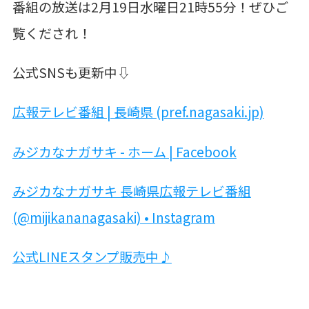
番組の放送は
2
月
19
日水曜日
21
時
55
分！
ぜひご
覧くだされ！
公式
SNS
も更新中
⇩
広報テレビ番組 | 長崎県 (pref.nagasaki.jp)
みジカなナガサキ - ホーム | Facebook
みジカなナガサキ 長崎県広報テレビ番組
(@mijikananagasaki) • Instagram
公式LINEスタンプ販売中♪