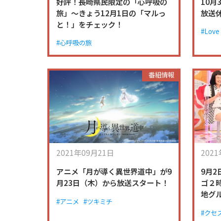
好評！長崎県民限定の「心呼吸の
10月
旅」～きょう12月1日の「マルっ
放送
と！」をチェック！
#Love
#心呼吸の旅
番組情報
2021年09月21日
202
アニメ「月が導く異世界道中」が9
9月2
月23日（木）から放送スタート！
ゴ２
地グ
#アニメ
#ツキミチ
#クセ