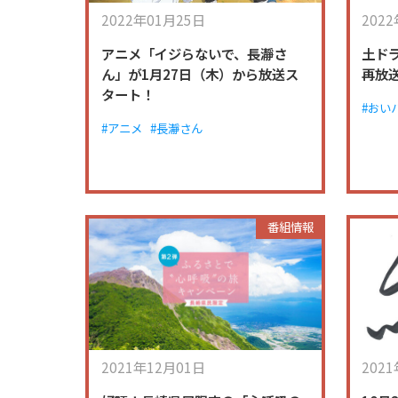
2022年01月25日
202
アニメ「イジらないで、長瀞さ
土ド
ん」が1月27日（木）から放送ス
再放
タート！
#おい
#アニメ
#長瀞さん
番組情報
2021年12月01日
202