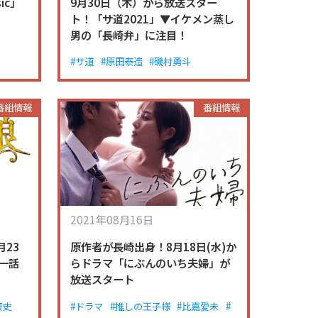
ic」
9月30日（木）から放送スター
ト！「サ道2021」▼イケメン蒸し
男の「長崎弁」に注目！
#サ道
#原田泰造
#磯村勇斗
番組情報
番組情報
2021年08月16日
23
原作者が長崎出身！8月18日(水)か
一話
らドラマ「にぶんのいち夫婦」が
放送スタート
康史
#ドラマ
#推しの王子様
#比嘉愛未
#