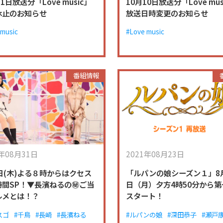
31日放送分「Love music」
10月10日放送分「Love mus
休止のお知らせ
放送日時変更のお知らせ
 music
#Love music
番組情報
1年08月31日
2021年08月23日
日(木)よる８時からはクセス
「ルパンの娘シーズン１」8月
時間SP！▼長濱ねるの㊙ご当
日（月）夕方4時50分から第
ルメとは！？
スタート！
スゴ
#千鳥
#長崎
#長濱ねる
#ルパンの娘
#深田恭子
#瀬戸