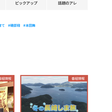
ピックアップ
話題のアレ
育て
#磯部翔
#本田舞
番組情報
番組情報