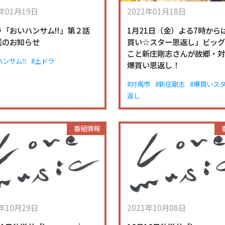
2年01月19日
2022年01月18日
ラ「おいハンサム!!」第２話
1月21日（金）よる7時から
送のお知らせ
買い☆スター恩返し」ビッ
こと新庄剛志さんが故郷・
ハンサム‼
#土ドラ
爆買い恩返し！
#対馬市
#新庄剛志
#爆買いス
返し
番組情報
1年10月29日
2021年10月08日