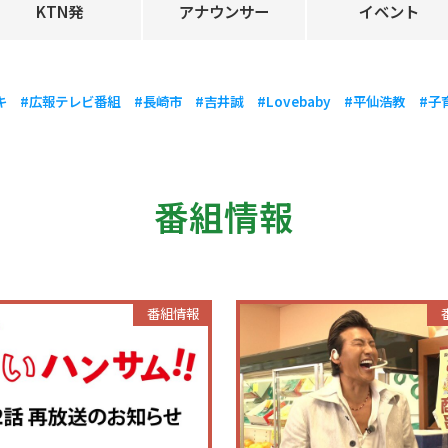
KTN発
アナウンサー
イベント
キ
#広報テレビ番組
#長崎市
#吉井誠
#Lovebaby
#平仙浩教
#子
番組情報
番組情報