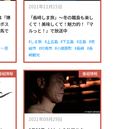
2021年12月15日
は「爆
「長崎しま旅」～冬の離島も楽し
グボス
くて！美味しくて！魅力的！「マ
対馬で
ルっと！」で放送中
#しま旅
#上五島
#下五島
#五島
#壱
ター恩
岐市
#対馬市
#小値賀町
#長崎
#長
崎観光
番組情報
番組情報
2021年09月29日