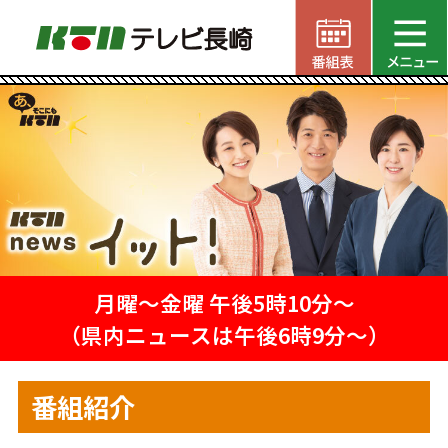
月曜〜金曜 午後5時10分～
（県内ニュースは午後6時9分～）
番組紹介