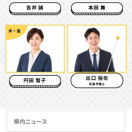
吉井 誠
本⽥ 舞
木・金
出口 裕也
円田 智子
県内ニュース