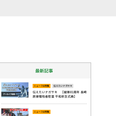
最新記事
ニュース&特集
伝えたいナガサキ
伝えたいナガサキ 【被爆81周年 長崎
原爆犠牲者慰霊 平和祈念式典】
ニュース&特集