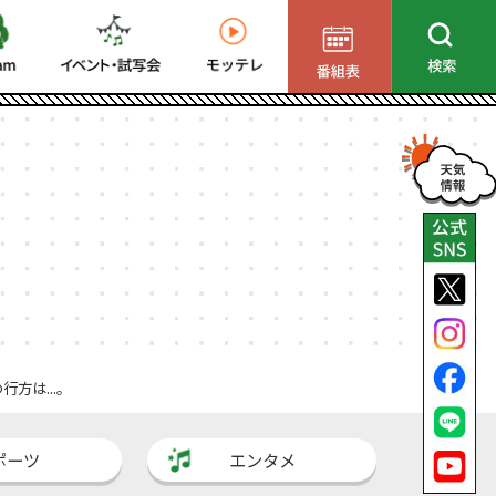
方は...。
ポーツ
エンタメ