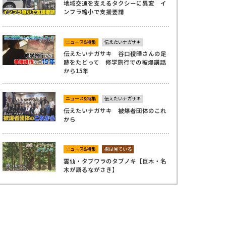
地域交通を支えるタクシーに異変 イ
ンフラ縮小で支援要請
ニュース&特集
伝えたいナガサキ
伝えたいナガサキ 谷口稜曄さんの足
跡をたどって 修学旅行での被爆講話
から15年
ニュース&特集
伝えたいナガサキ
伝えたいナガサキ 被爆者団体のこれ
から
ニュース&特集
樹は見ている
雲仙・タブワラのタブノキ【巨木・名
木が語るながさき】