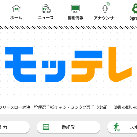
フリースロー対決！狩俣選手VSチャン・ミンクク選手（後編） 波乱の戦いの行
引力
番組発
ス