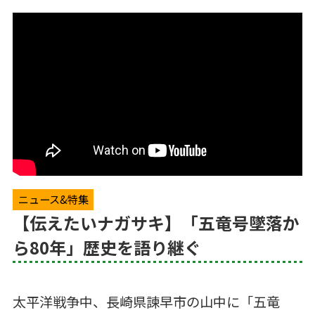
ニュース&特集
【伝えたいナガサキ】「五竜号墜落か
ら80年」歴史を語り継ぐ
太平洋戦争中、長崎県諫早市の山中に「五竜