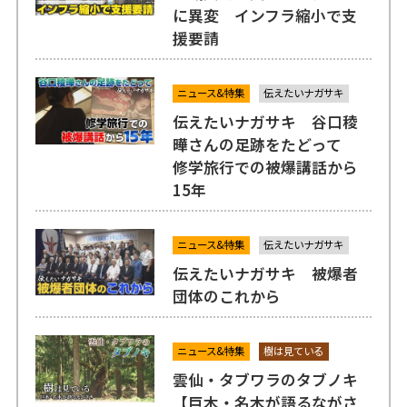
に異変 インフラ縮小で支
援要請
ニュース&特集
伝えたいナガサキ
伝えたいナガサキ 谷口稜
曄さんの足跡をたどって
修学旅行での被爆講話から
15年
ニュース&特集
伝えたいナガサキ
伝えたいナガサキ 被爆者
団体のこれから
ニュース&特集
樹は見ている
雲仙・タブワラのタブノキ
【巨木・名木が語るながさ