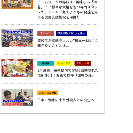
チームワークの秘訣は...美味しい「海
苔」！？様々な資格をもつ専門スタッ
フが、チーム一丸で子どもの発達を支
える児童支援施設を深掘り！
スポーツ
DUNK!DUNK!ヴェルカ
高校生が長崎ヴェルカ"日本一戦士"に
聞きたいこととは...
番組発
ぐるっパ！
グルラン８
2年連続、長崎県内でGWに訪問された
場所No.1！お茶で乾杯「彼杵の荘」
ニュース&特集
日本に働きに来た外国人との共生へ