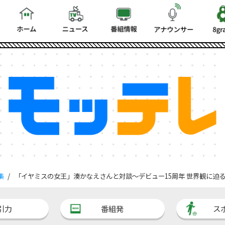
集
「イヤミスの女王」湊かなえさんと対談～デビュー15周年 世界観に迫
引力
番組発
ス