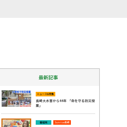
最新記事
ニュース&特集
長崎大水害から44年 「命を守る防災授
業」
番組発
Sunrise長崎