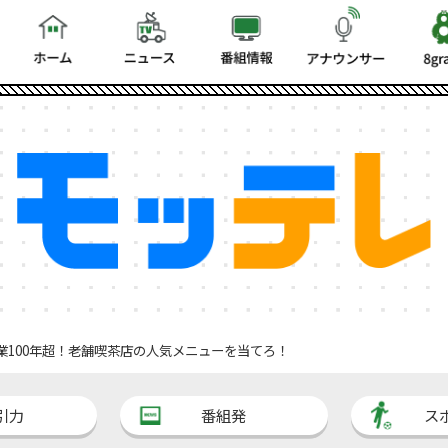
業100年超！老舗喫茶店の人気メニューを当てろ！
引力
番組発
ス