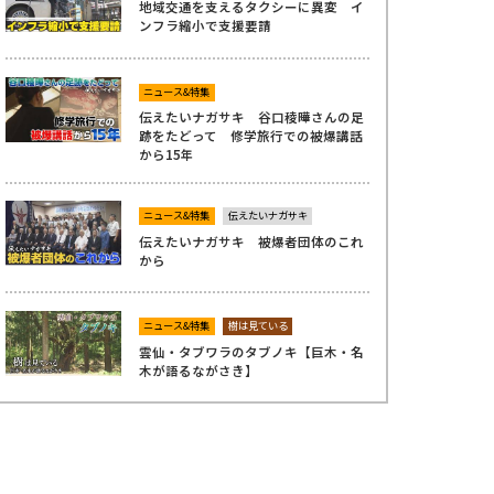
地域交通を支えるタクシーに異変 イ
ンフラ縮小で支援要請
ニュース&特集
伝えたいナガサキ 谷口稜曄さんの足
跡をたどって 修学旅行での被爆講話
から15年
ニュース&特集
伝えたいナガサキ
伝えたいナガサキ 被爆者団体のこれ
から
ニュース&特集
樹は見ている
雲仙・タブワラのタブノキ【巨木・名
木が語るながさき】