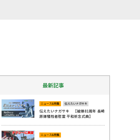
最新記事
ニュース&特集
伝えたいナガサキ
伝えたいナガサキ 【被爆81周年 長崎
原爆犠牲者慰霊 平和祈念式典】
ニュース&特集