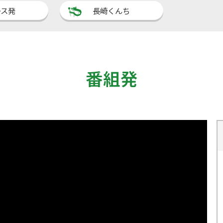
ース発
長崎くんち
番組発