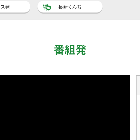
ース発
長崎くんち
番組発