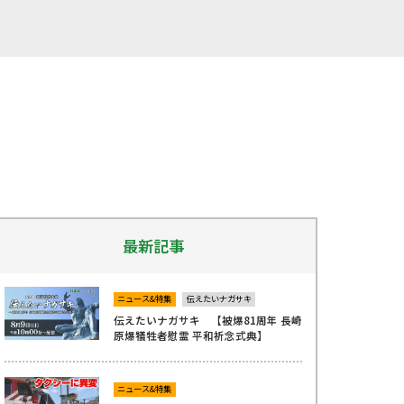
最新記事
ニュース&特集
伝えたいナガサキ
伝えたいナガサキ 【被爆81周年 長崎
原爆犠牲者慰霊 平和祈念式典】
ニュース&特集