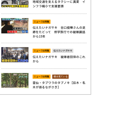
地域交通を支えるタクシーに異変 イ
ンフラ縮小で支援要請
ニュース&特集
伝えたいナガサキ 谷口稜曄さんの足
跡をたどって 修学旅行での被爆講話
から15年
ニュース&特集
伝えたいナガサキ
伝えたいナガサキ 被爆者団体のこれ
から
ニュース&特集
樹は見ている
雲仙・タブワラのタブノキ【巨木・名
木が語るながさき】