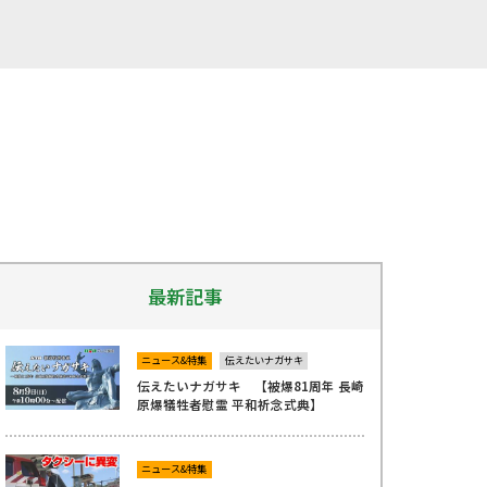
最新記事
ニュース&特集
伝えたいナガサキ
伝えたいナガサキ 【被爆81周年 長崎
原爆犠牲者慰霊 平和祈念式典】
ニュース&特集