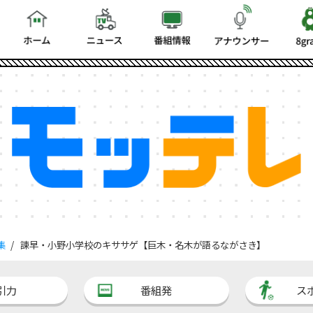
集
諫早・小野小学校のキササゲ【巨木・名木が語るながさき】
引力
番組発
ス