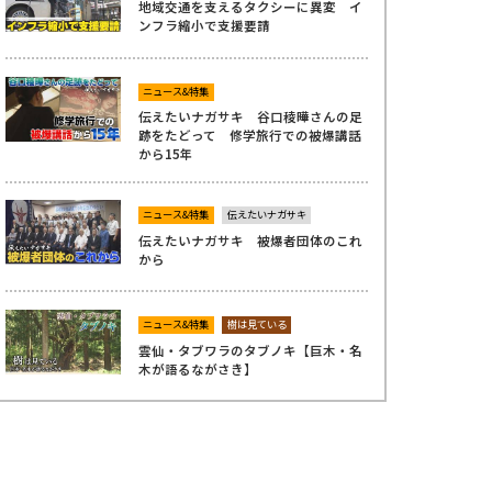
地域交通を支えるタクシーに異変 イ
ンフラ縮小で支援要請
ニュース&特集
伝えたいナガサキ 谷口稜曄さんの足
跡をたどって 修学旅行での被爆講話
から15年
ニュース&特集
伝えたいナガサキ
伝えたいナガサキ 被爆者団体のこれ
から
ニュース&特集
樹は見ている
雲仙・タブワラのタブノキ【巨木・名
木が語るながさき】