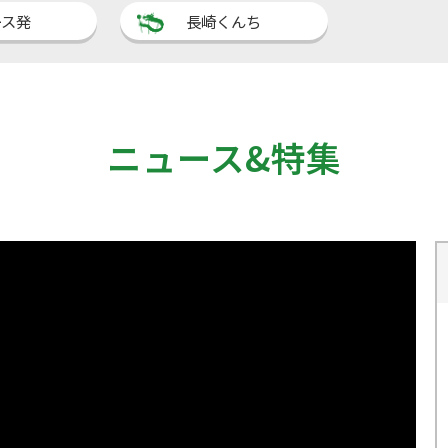
ース発
長崎くんち
ニュース&特集