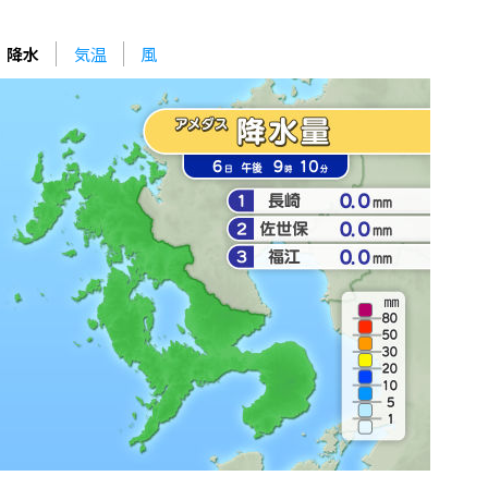
降水
気温
風