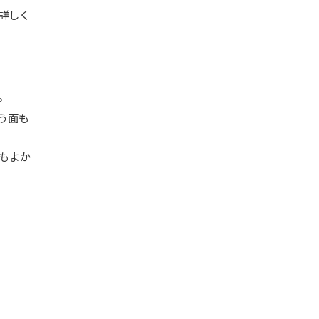
詳しく
。
う面も
もよか