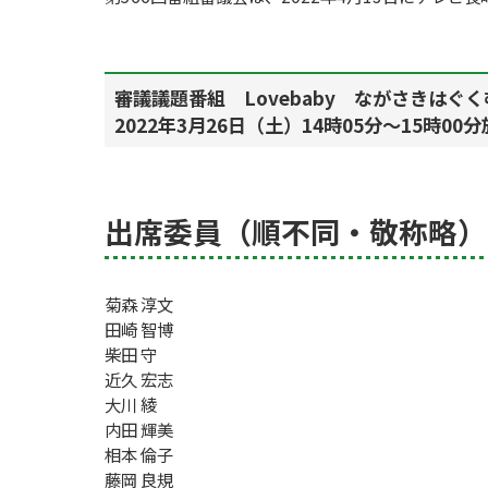
審議議題番組 Lovebaby ながさきは
2022年3月26日（土）14時05分～15時00
出席委員（順不同・敬称略）
菊森 淳文
田崎 智博
柴田 守
近久 宏志
大川 綾
内田 輝美
相本 倫子
藤岡 良規