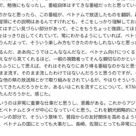
で、勉強にもなったし、番組自体はすてきな番組だったと思ってい
のかなと思ったら、この番組が、ベトナムで放送したものを翻訳、
冒頭にその説明はあるんですけれども、そこをしっかり理解してお
てはすごい見づらい部分があって、そこをもうちょっと強調してほ
をはっきり出してくれていて、常にわかるようにしていれば、ベト
うんだよって、そういう楽しみ方もできたのかもしれないなと思っ
るんだ、ああ向こうではこんななんだなと、ベトナム向けにつくる
えながら見てくれるほど、一般の視聴者ってそんな親切なのかとい
うふうにして思えば、それはそれなりにあり得る番組なのかなと思
まま流す、そのまま流したわけではないんだろうと思うのですが、
な他の県の放送局とかで取り組みをされているが、やはりそういう
れてきたんだろうかとか、あるいはこれを流すことについて、KTN
たんだろうかと、感じた。
いうのは非常に重要な仕事だと思うし、意義がある。これからアジ
とベトナムとタイが中心になっていくと思う。これを観光戦略的に
ーンの部分で、そういう意味で、普段からの友好関係を高めるよう
、ベトナムの国にとっても大事だし、長崎、佐賀にとっても非常に