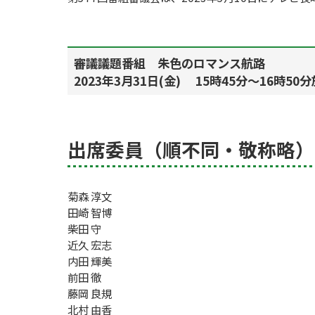
審議議題番組 朱色のロマンス航路
2023年3月31日(金) 15時45分～16時50
出席委員（順不同・敬称略）
菊森 淳文
田崎 智博
柴田 守
近久 宏志
内田 輝美
前田 徹
藤岡 良規
北村 由香