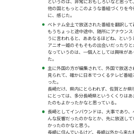
というのは、非常におもしろいなと思って
他の国ともっとこのような番組づくりを今
に、感じた。
ベトナム全土で放送された番組を翻訳して
もうちょっと途中途中、随所にアナウンス
うに言われると、ああなるほどね、という
アニオー姫のそもそもの出会いだったりと
なっていうのは、一個人としては興味があ
た。
主に外国の方が編集されて、外国で放送さ
見られて、確かに日本でつくるテレビ番組
った。
長崎だけ、県内にとらわれず、佐賀とか県
にとっては、多分長崎県というくくりはあ
たのもよかったかなと思っている。
長崎としてインバウンドは、大事であり、
んな反響だったのかなとか、先に放送して
かったのかなと思う。
長崎に住んでいるけど、長崎以外から来た