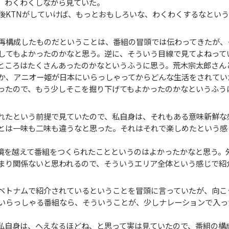
、わくわくしながら見ていた。
後KTNがしていけば、もっとおもしろいな、わくわくするなとい
再構成したものだということは、番組の冒頭では伝わってきたが、
してもよかったのかなと思う。逆に、そういう目線で見てよねって
ところはたくさんあったのかなというふうに思う。荒木宗太郎さん
か、アニオー姫が日本にいらっしゃってからどんな生活をされてい
ったので、もう少しそこを掘り下げてもよかったのかなというふう
れたという前提で見ていたので、私自身は、それもある意味新鮮な
とは一味も二味も違うなと思った。それはそれで楽しめたという感
境を越えて番組をつくられたことというのはよかったかなと思う。
まり関係ないと思われるので、そういうエリア全体という感じで紹
ベトナムで紹介されているということを冒頭に言っていたが、向こ
いらっしゃる番組なら、そういうことが、少しナレーションで入っ
私自身は、へえなるほどね、と思って実は見ていたので、番組の構