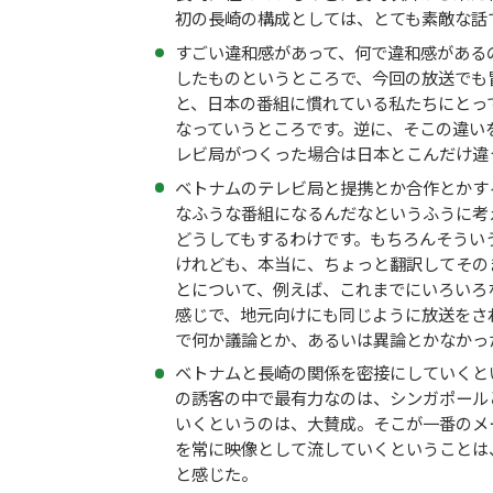
初の長崎の構成としては、とても素敵な話
すごい違和感があって、何で違和感がある
したものというところで、今回の放送でも
と、日本の番組に慣れている私たちにとっ
なっていうところです。逆に、そこの違い
レビ局がつくった場合は日本とこんだけ違
ベトナムのテレビ局と提携とか合作とかす
なふうな番組になるんだなというふうに考
どうしてもするわけです。もちろんそうい
けれども、本当に、ちょっと翻訳してその
とについて、例えば、これまでにいろいろ
感じで、地元向けにも同じように放送をさ
で何か議論とか、あるいは異論とかなかっ
ベトナムと長崎の関係を密接にしていくと
の誘客の中で最有力なのは、シンガポール
いくというのは、大賛成。そこが一番のメ
を常に映像として流していくということは
と感じた。