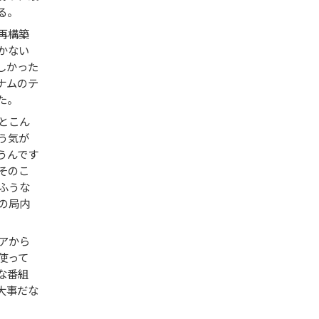
る。
再構築
かない
しかった
ナムのテ
た。
とこん
う気が
うんです
そのこ
ふうな
の局内
アから
使って
な番組
大事だな