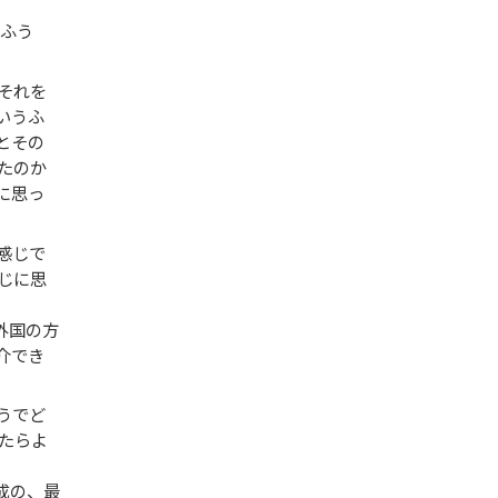
うふう
それを
いうふ
とその
たのか
に思っ
感じで
じに思
外国の方
介でき
うでど
たらよ
成の、最