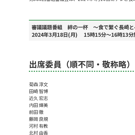
審議議題番組 絆の一杯 ～食で繋ぐ長崎と
2024年3月18日(月) 15時15分～16時13
出席委員（順不同・敬称略）
菊森 淳文
田崎 智博
近久 宏志
内田 輝美
前田 徹
藤岡 良規
河村 有教
北村 由香