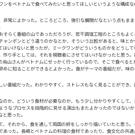
ワンをベトナムで食べてみたいと思ってほしいというような構成な
、非常によかった。ところどころ、強引な展開だなという点もまま
。
おそらく番組の山であっただろうが、若干調理工程のところもよく
チャンポンとどう違うのかなとか、そういう比較があると、味とか
てはいけないと思ったが、ミークワンがどういうものかをどうして
。作り手としては、それを視聴者にさせてはいけなかったと思う。
の烏山さんがベトナムにせっかく行っているので、そこで食べると
早めに知ることができるとよかった。食がテーマの番組だが、味の
しい番組だった。わかりやすく、ストレスもなく見ることができ、
なのか、どういう食材が必要なのか、もう少し分かりやすくして、
ようなプロセスを段階的に見せる演出もまたよかったのではないか
なと思った。
て、それから、食を通して両国の絆をしっかり描いていたと思う。
であった。長崎とベトナムの料理の食材であったり、食文化の共通