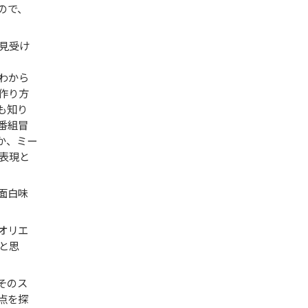
ので、
見受け
わから
作り方
も知り
番組冒
か、ミー
表現と
面白味
オリエ
と思
そのス
点を探