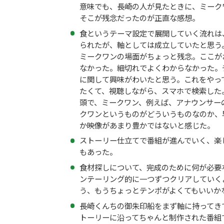
意味でも、長崎の人が見たときに、ミーク
そこが残念だったのが正直な感想。
食というテーマ設定で展開していく流れは
られたが、軸としては成立していたと思う
ミークワンの場面がちょっと残念。ここが
なかった。細切れでよくわからなかった。
に関して興味がわいたと思う。これをやっ
たくて、視聴しながら、スマホで検索した
頭で、ミークワン、例えば、アナウンサー
クワンというものがどういうものなのか、
か映像があまり豊かではないと感じた。
ストーリー仕立てで番組が進んでいく、楽
もあった。
食材探しについて、完成のために何が必要
ンテーリング的に一つずつクリアしていく
う、もうちょっとテンポがよくてもいいか
長崎くんちの御朱印船をまず軸に持ってき
トーリーに沿ってちゃんと制作された番組