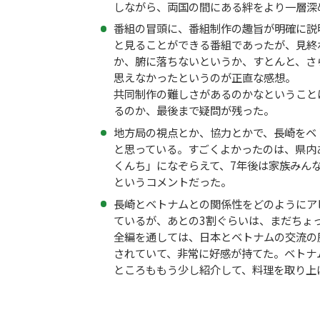
しながら、両国の間にある絆をより一層深
番組の冒頭に、番組制作の趣旨が明確に説
と見ることができる番組であったが、見終
か、腑に落ちないというか、すとんと、さ
思えなかったというのが正直な感想。
共同制作の難しさがあるのかなということ
るのか、最後まで疑問が残った。
地方局の視点とか、協力とかで、長崎をベ
と思っている。すごくよかったのは、県内
くんち」になぞらえて、7年後は家族みん
というコメントだった。
長崎とベトナムとの関係性をどのようにア
ているが、あとの3割ぐらいは、まだちょ
全編を通しては、日本とベトナムの交流の
されていて、非常に好感が持てた。ベトナ
ところももう少し紹介して、料理を取り上