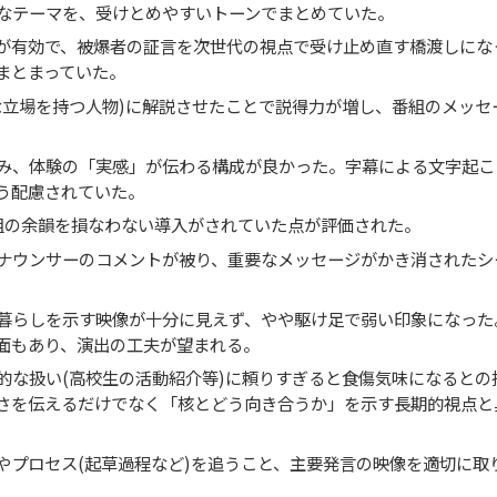
なテーマを、受けとめやすいトーンでまとめていた。
が有効で、被爆者の証言を次世代の視点で受け止め直す橋渡しにな
まとまっていた。
な立場を持つ人物)に解説させたことで説得力が増し、番組のメッセ
み、体験の「実感」が伝わる構成が良かった。字幕による文字起こ
う配慮されていた。
組の余韻を損なわない導入がされていた点が評価された。
ナウンサーのコメントが被り、重要なメッセージがかき消されたシ
暮らしを示す映像が十分に見えず、やや駆け足で弱い印象になった
面もあり、演出の工夫が望まれる。
的な扱い(高校生の活動紹介等)に頼りすぎると食傷気味になるとの
さを伝えるだけでなく「核とどう向き合うか」を示す長期的視点と
やプロセス(起草過程など)を追うこと、主要発言の映像を適切に取