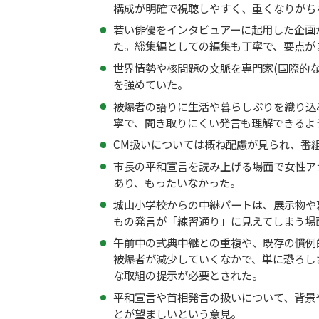
構成が明確で視聴しやすく、重くなりがち
若い俳優をインタビュアーに起用した企画
た。総集編としての編集も丁寧で、要点が
世界情勢や核問題の文脈を専門家(国際的
を強めていた。
被爆者の語りに生活や暮らしぶりを織り込
寧で、聞き取りにくい発言も理解できるよ
CM扱いについては概ね配慮が見られ、番
市長の平和宣言を読み上げる場面で女性ア
あり、もったいなかった。
城山小学校からの中継パートは、展示物や
もの発言が「練習通り」に見えてしまう場
午前中の式典中継との重複や、既存の慣例
被爆者が減少していくなかで、単に恐ろし
な取組の提示が必要とされた。
平和宣言や首相発言の扱いについて、背景
とが望ましいという意見。