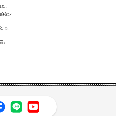
れた。
期的なシ
とで、
要。