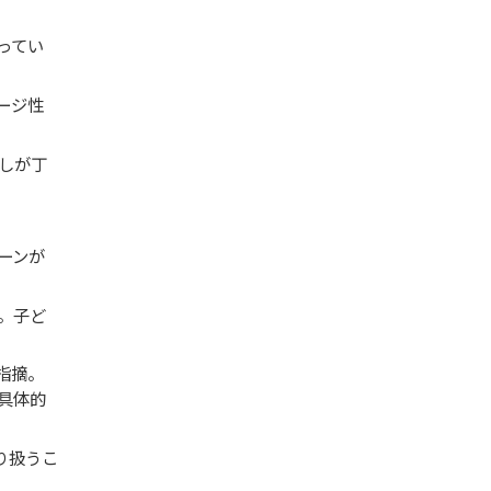
ってい
ージ性
しが丁
ーンが
。子ど
指摘。
具体的
り扱うこ