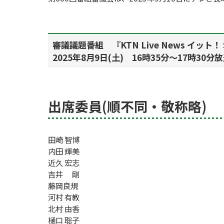
審議議題番組 『KTN Live News イット
2025年8月9日(土) 16時35分～17時30分
出席委員(順不同・敬称略)
田崎 智博
内田 輝美
近久 宏志
吉井 剛
藤岡良規
河村 有教
北村 由香
樋口 聡子