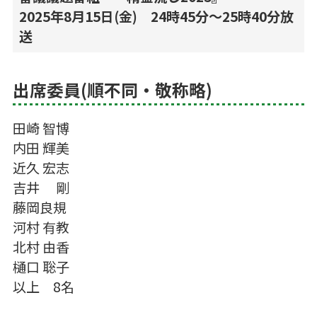
2025年8月15日(金) 24時45分～25時40分放
送
出席委員(順不同・敬称略)
田崎 智博
内田 輝美
近久 宏志
吉井 剛
藤岡良規
河村 有教
北村 由香
樋口 聡子
以上 8名