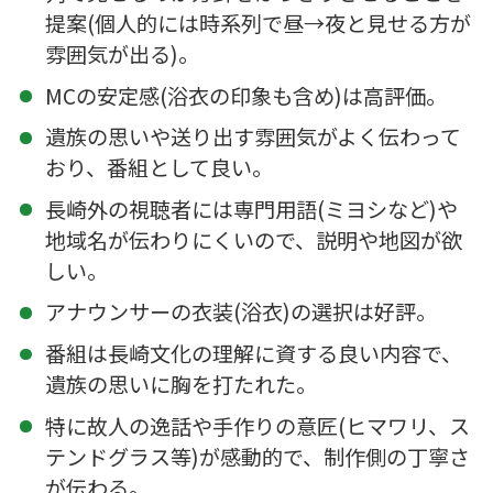
提案(個人的には時系列で昼→夜と見せる方が
雰囲気が出る)。
MCの安定感(浴衣の印象も含め)は高評価。
遺族の思いや送り出す雰囲気がよく伝わって
おり、番組として良い。
長崎外の視聴者には専門用語(ミヨシなど)や
地域名が伝わりにくいので、説明や地図が欲
しい。
アナウンサーの衣装(浴衣)の選択は好評。
番組は長崎文化の理解に資する良い内容で、
遺族の思いに胸を打たれた。
特に故人の逸話や手作りの意匠(ヒマワリ、ス
テンドグラス等)が感動的で、制作側の丁寧さ
が伝わる。