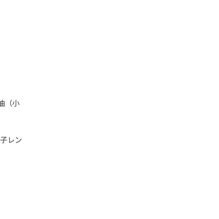
油（小
電子レン