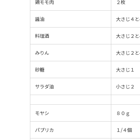
鶏モモ肉
２枚
醤油
大さじ４と
料理酒
大さじ２と
みりん
大さじ２と
砂糖
大さじ１
サラダ油
小さじ２
モヤシ
８０ｇ
パプリカ
１/４個