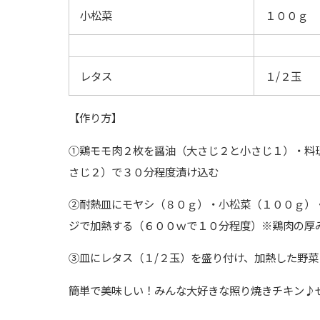
小松菜
１００ｇ
レタス
１/２玉
【作り方】
①鶏モモ肉２枚を醤油（大さじ２と小さじ１）・料
さじ２）で３０分程度漬け込む
②耐熱皿にモヤシ（８０ｇ）・小松菜（１００ｇ）
ジで加熱する（６００ｗで１０分程度）※鶏肉の厚
③皿にレタス（１/２玉）を盛り付け、加熱した野
簡単で美味しい！みんな大好きな照り焼きチキン♪