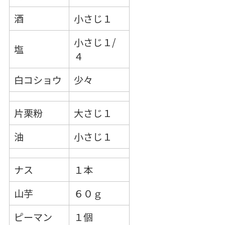
酒
小さじ１
小さじ１/
塩
４
白コショウ
少々
片栗粉
大さじ１
油
小さじ１
ナス
１本
山芋
６０ｇ
ピーマン
１個