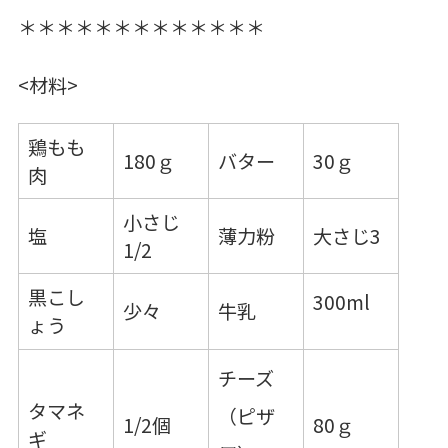
＊＊＊＊＊＊＊＊＊＊＊＊＊
<材料>
鶏もも
180ｇ
バター
30ｇ
肉
小さじ
塩
薄力粉
大さじ3
1/2
黒こし
300ml
少々
牛乳
ょう
チーズ
タマネ
（ピザ
1/2個
80ｇ
ギ