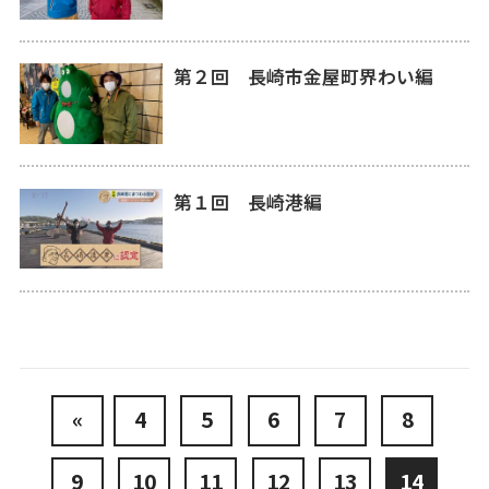
第２回 長崎市金屋町界わい編
第１回 長崎港編
«
4
5
6
7
8
9
10
11
12
13
14