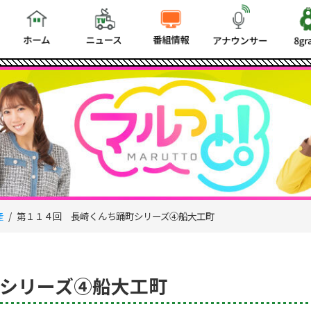
産
第１１４回 長崎くんち踊町シリーズ④船大工町
シリーズ④船大工町