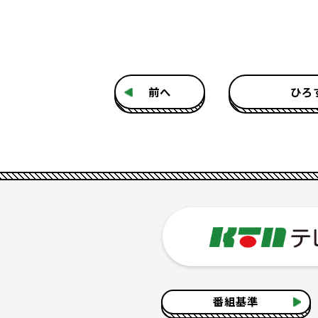
前へ
ひろ
番組基準