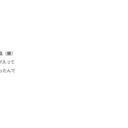
島（蘭）
が入って
ったんで