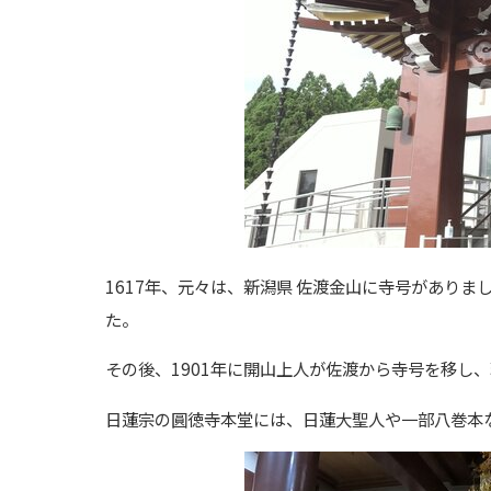
1617年、元々は、新潟県 佐渡金山に寺号があり
た。
その後、1901
年に開山上人が佐渡から寺号を移し、
日蓮宗の圓徳寺本堂には、日蓮大聖人や一部八巻本