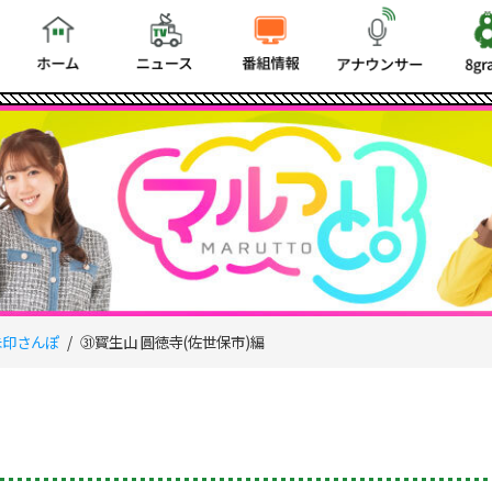
朱印さんぽ
㉛寳生山 圓徳寺(佐世保市)編