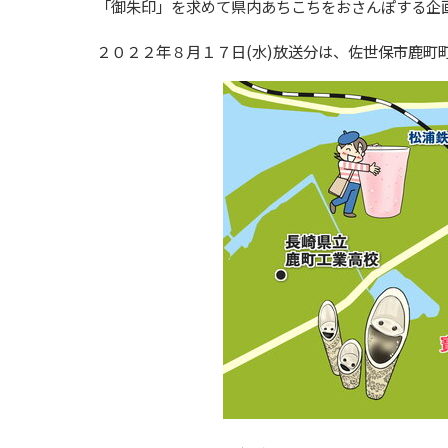
「御朱印」を求めて県内あちこちをおさんぽする企
２０２２年８月１７日
(
水
)
放送分は、佐世保市鹿町町