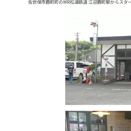
佐世保市鹿町町の
MR
松浦鉄道 江迎鹿町駅からスタ