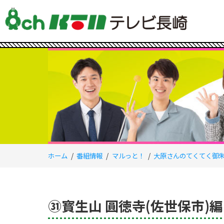
ホーム
番組情報
マルっと！
大原さんのてくてく御
㉛寳生山 圓徳寺(佐世保市)編