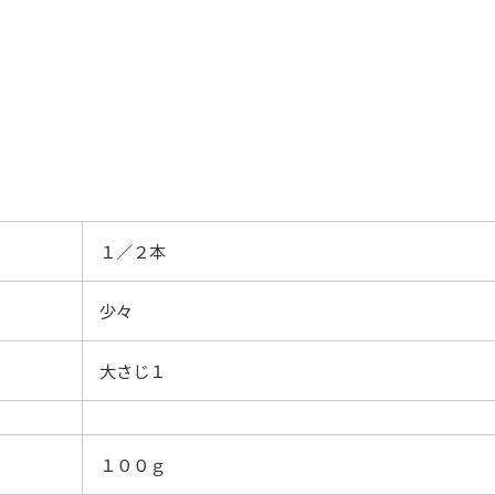
１／２本
少々
大さじ１
１００ｇ