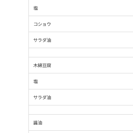
塩
コショウ
サラダ油
木綿豆腐
塩
サラダ油
醤油