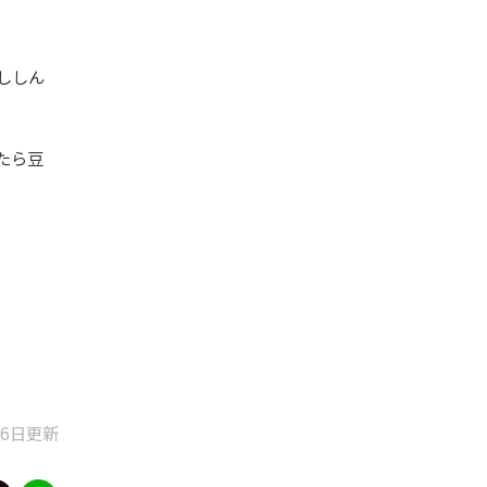
ししん
たら豆
06日更新