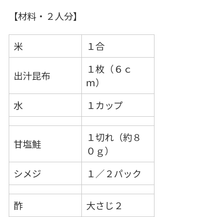
【材料・２人分】
米
１合
１枚（６ｃ
出汁昆布
ｍ）
水
１カップ
１切れ（約８
甘塩鮭
０ｇ）
シメジ
１／２パック
酢
大さじ２