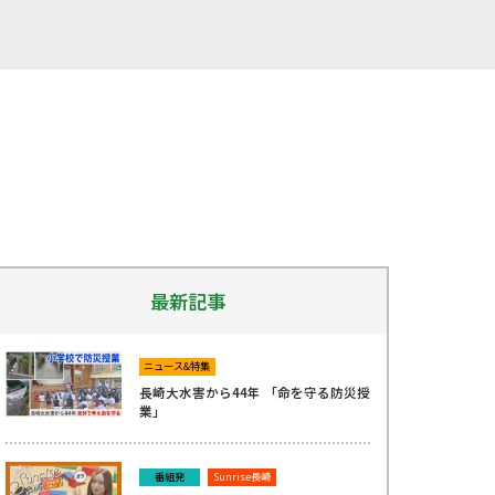
最新記事
ニュース&特集
長崎大水害から44年 「命を守る防災授
業」
番組発
Sunrise長崎