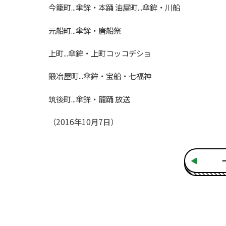
今籠町...傘鉾・本踊 油屋町...傘鉾・川船
元船町...傘鉾・唐船祭
上町...傘鉾・上町コッコデショ
鍛冶屋町...傘鉾・宝船・七福神
筑後町...傘鉾・龍踊 放送
（2016年10月7日）