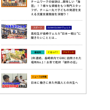
チームワークの秘訣は...美味しい「海
苔」！？様々な資格をもつ専門スタッ
フが、チーム一丸で子どもの発達を支
える児童支援施設を深掘り！
スポーツ
DUNK!DUNK!ヴェルカ
高校生が長崎ヴェルカ"日本一戦士"に
聞きたいこととは...
番組発
ぐるっパ！
グルラン８
2年連続、長崎県内でGWに訪問された
場所No.1！お茶で乾杯「彼杵の荘」
ニュース&特集
日本に働きに来た外国人との共生へ