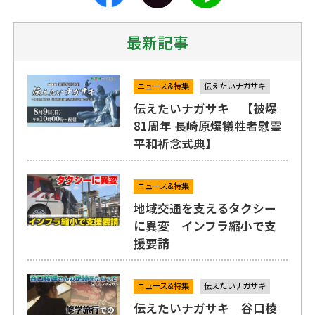
最新記事
ニュース&特集
伝えたいナガサキ
伝えたいナガサキ 【被爆
81周年 長崎原爆犠牲者慰霊
平和祈念式典】
ニュース&特集
地域交通を支えるタクシー
に異変 インフラ縮小で支
援要請
ニュース&特集
伝えたいナガサキ
伝えたいナガサキ 谷口稜