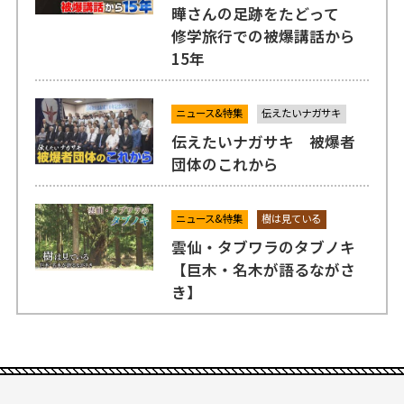
曄さんの足跡をたどって
修学旅行での被爆講話から
15年
ニュース&特集
伝えたいナガサキ
伝えたいナガサキ 被爆者
団体のこれから
ニュース&特集
樹は見ている
雲仙・タブワラのタブノキ
【巨木・名木が語るながさ
き】