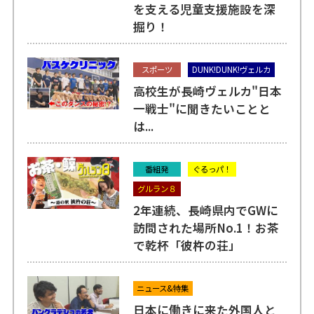
を支える児童支援施設を深
掘り！
スポーツ
DUNK!DUNK!ヴェルカ
高校生が長崎ヴェルカ"日本
一戦士"に聞きたいことと
は...
番組発
ぐるっパ！
グルラン８
2年連続、長崎県内でGWに
訪問された場所No.1！お茶
で乾杯「彼杵の荘」
ニュース&特集
日本に働きに来た外国人と