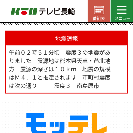
地震速報
午前０２時５１分頃 震度３の地震があ
りました 震源地は熊本県天草・芦北地
方 震源の深さは１０ｋｍ 地震の規模
はＭ４．１と推定されます 市町村震度
は次の通り 震度３ 南島原市