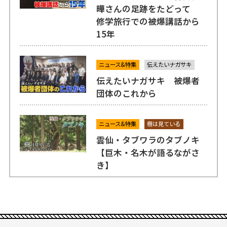
曄さんの足跡をたどって
修学旅行での被爆講話から
15年
ニュース&特集
伝えたいナガサキ
伝えたいナガサキ 被爆者
団体のこれから
ニュース&特集
樹は見ている
雲仙・タブワラのタブノキ
【巨木・名木が語るながさ
き】