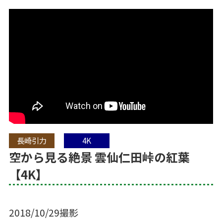
長崎引力
4K
空から見る絶景 雲仙仁田峠の紅葉
【4K】
2018/10/29撮影