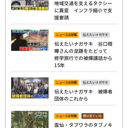
地域交通を支えるタクシー
に異変 インフラ縮小で支
援要請
ニュース&特集
伝えたいナガサキ
伝えたいナガサキ 谷口稜
曄さんの足跡をたどって
修学旅行での被爆講話から
15年
ニュース&特集
伝えたいナガサキ
伝えたいナガサキ 被爆者
団体のこれから
ニュース&特集
樹は見ている
雲仙・タブワラのタブノキ