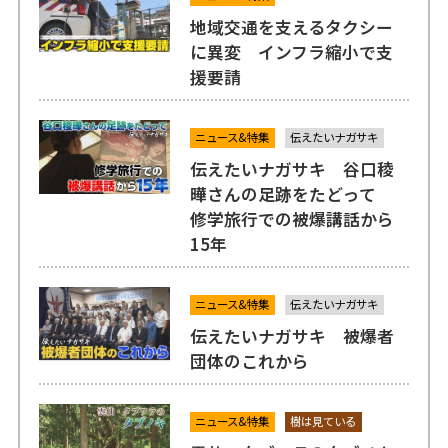
地域交通を支えるタクシー
に異変 インフラ縮小で支
援要請
ニュース&特集
伝えたいナガサキ
伝えたいナガサキ 谷口稜
曄さんの足跡をたどって
修学旅行での被爆講話から
15年
ニュース&特集
伝えたいナガサキ
伝えたいナガサキ 被爆者
団体のこれから
ニュース&特集
樹は見ている