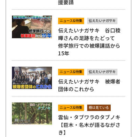
援要請
ニュース&特集
伝えたいナガサキ
伝えたいナガサキ 谷口稜
曄さんの足跡をたどって
修学旅行での被爆講話から
15年
ニュース&特集
伝えたいナガサキ
伝えたいナガサキ 被爆者
団体のこれから
ニュース&特集
樹は見ている
雲仙・タブワラのタブノキ
【巨木・名木が語るながさ
き】