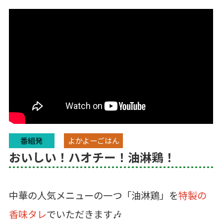
番組発
よかよーごはん
おいしい！ハオチー！油淋鶏！
中華の人気メニューの一つ「油淋鶏」を
特製の
香味タレ
でいただきます🎶