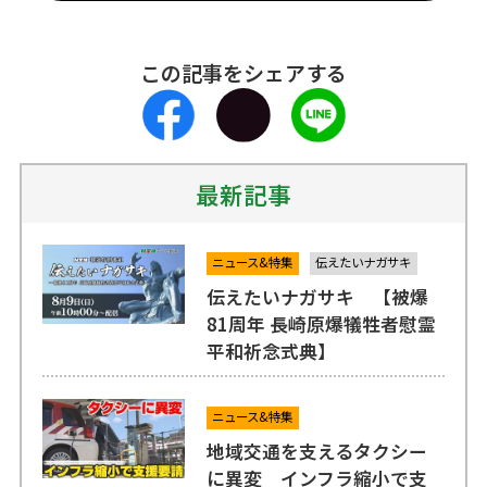
この記事をシェアする
最新記事
ニュース&特集
伝えたいナガサキ
伝えたいナガサキ 【被爆
81周年 長崎原爆犠牲者慰霊
平和祈念式典】
ニュース&特集
地域交通を支えるタクシー
に異変 インフラ縮小で支