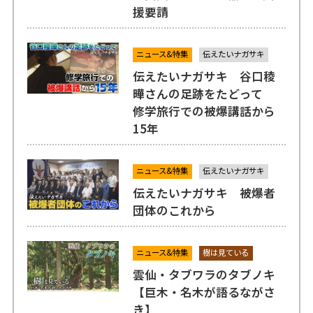
援要請
ニュース&特集
伝えたいナガサキ
伝えたいナガサキ 谷口稜
曄さんの足跡をたどって
修学旅行での被爆講話から
15年
ニュース&特集
伝えたいナガサキ
伝えたいナガサキ 被爆者
団体のこれから
ニュース&特集
樹は見ている
雲仙・タブワラのタブノキ
【巨木・名木が語るながさ
き】