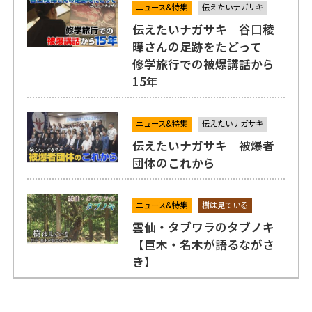
ニュース&特集
伝えたいナガサキ
伝えたいナガサキ 谷口稜
曄さんの足跡をたどって
修学旅行での被爆講話から
15年
ニュース&特集
伝えたいナガサキ
伝えたいナガサキ 被爆者
団体のこれから
ニュース&特集
樹は見ている
雲仙・タブワラのタブノキ
【巨木・名木が語るながさ
き】