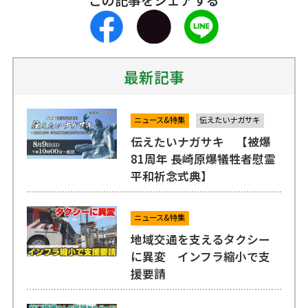
最新記事
ニュース&特集
伝えたいナガサキ
伝えたいナガサキ 【被爆
81周年 長崎原爆犠牲者慰霊
平和祈念式典】
ニュース&特集
地域交通を支えるタクシー
に異変 インフラ縮小で支
援要請