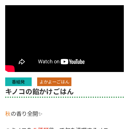
番組発
よかよーごはん
キノコの餡かけごはん
秋
の香り全開✨